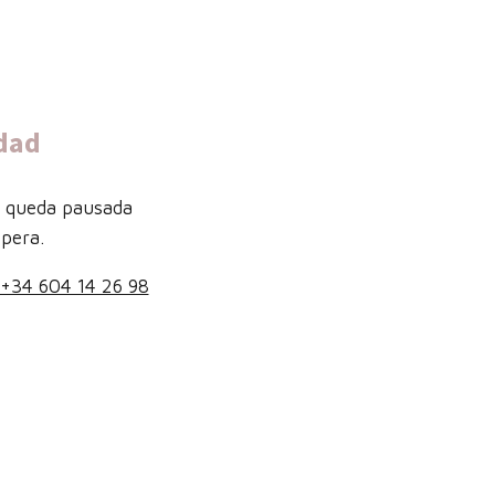
dad
b queda pausada
pera.
+34 604 14 26 98