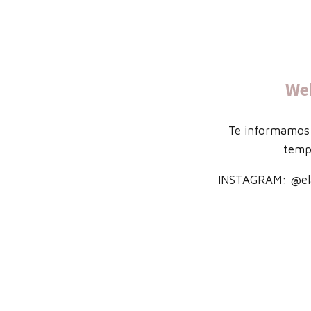
We
Te informamos 
temp
INSTAGRAM:
@el