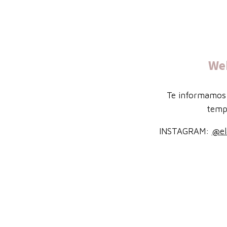
We
Te informamos 
temp
INSTAGRAM:
@el