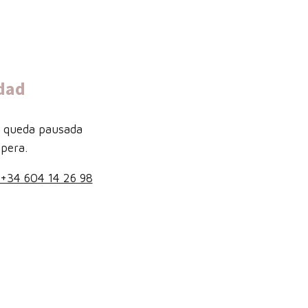
dad
b queda pausada
pera.
+34 604 14 26 98