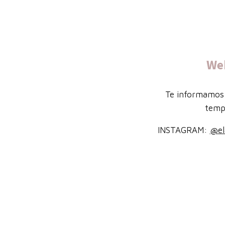
We
Te informamos 
temp
INSTAGRAM:
@el