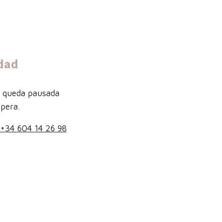
dad
b queda pausada
pera.
+34 604 14 26 98