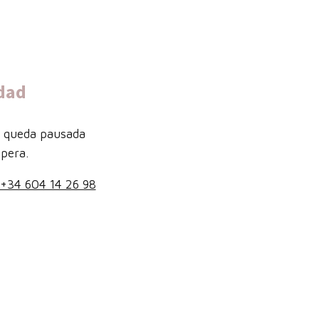
dad
b queda pausada
pera.
+34 604 14 26 98