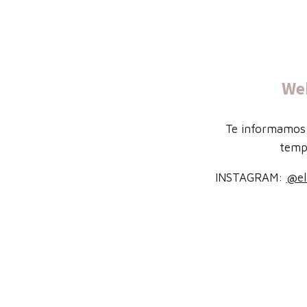
We
Te informamos 
temp
INSTAGRAM:
@el