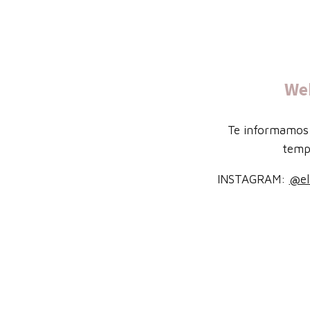
We
Te informamos 
temp
INSTAGRAM:
@el