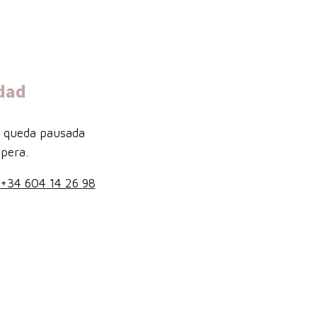
dad
b queda pausada
pera.
+34 604 14 26 98