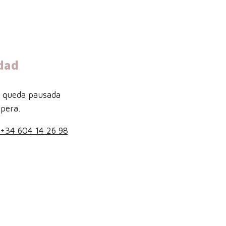
dad
b queda pausada
pera.
+34 604 14 26 98