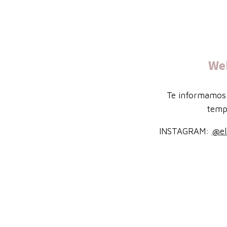
We
Te informamos 
temp
INSTAGRAM:
@el