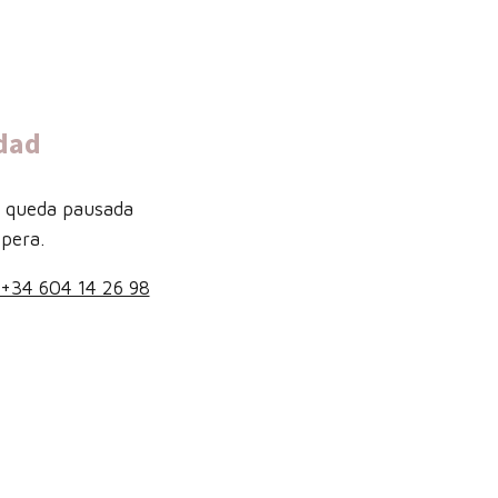
dad
b queda pausada
pera.
+34 604 14 26 98