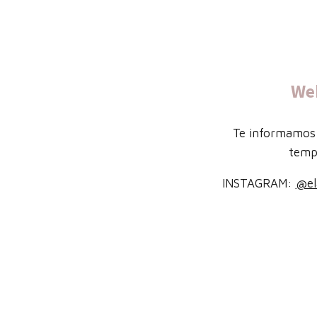
We
Te informamos 
temp
INSTAGRAM:
@el